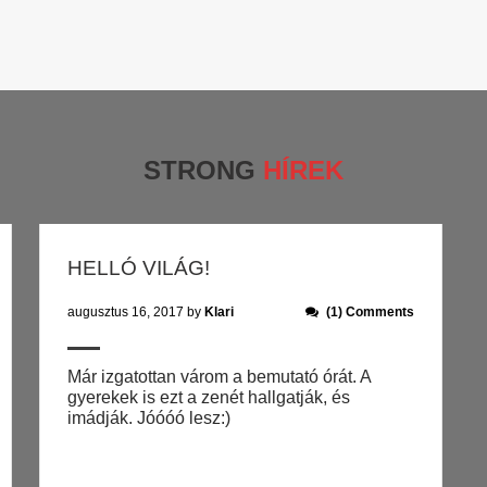
STRONG
HÍREK
HELLÓ VILÁG!
augusztus 16, 2017
by
Klari
(1) Comments
Már izgatottan várom a bemutató órát. A
gyerekek is ezt a zenét hallgatják, és
imádják. Jóóóó lesz:)