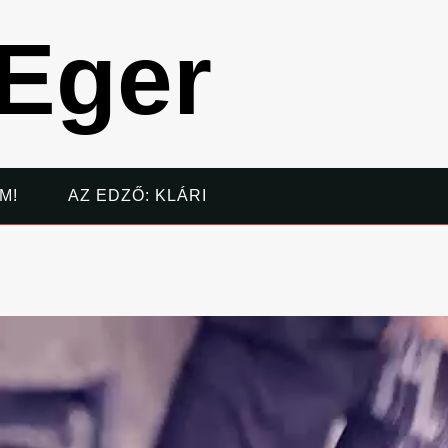
 Eger
M!
AZ EDZŐ: KLÁRI